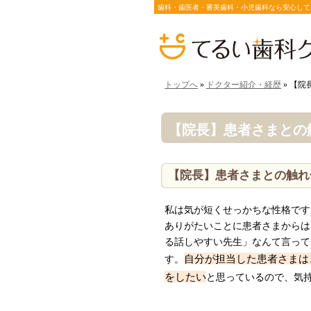
歯科・歯医者・審美歯科・小児歯科なら安心して
トップへ
»
ドクター紹介・経歴
» 【
【院長】患者さまとの
【院長】患者さまとの触れ
私は気が短くせっかちな性格です
ありがたいことに患者さまからは
る話しやすい先生」なんて言って
自分が担当した患者さまは
す。
をしたい
と思っているので、気