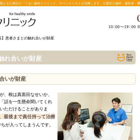
通える江東区の「てるい歯科クリニック」
スペシャリストが治療します。江東区の歯科・歯医者・
院長】患者さまとの触れ合いが財産
コールバック予約
触れ合いが財産
合いが財産
が、根は真面目なせいか、
「話を一生懸命聞いてくれ
いただけることがありま
、最後まで責任持って治療
持ちが入ってしまうんです。