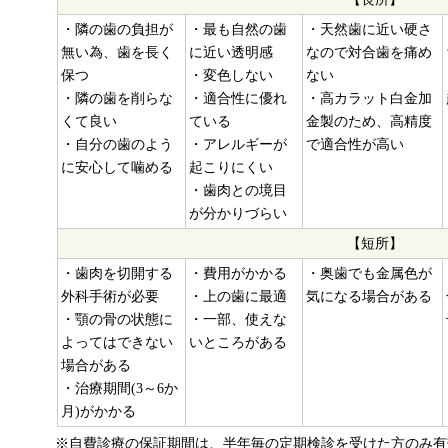
・隣の歯の負担が
・最も自然の歯
・天然歯に近い硬さ
無い為、歯を長く
に近い透明感
なので対合歯を痛め
保つ
・変色しない
ない
・隣の歯を削らな
・適合性に優れ
・高カラット白金加
くて良い
ている
金製のため、高精度
・自分の歯のよう
・アレルギーが
で適合性が高い
に安心して噛める
起こりにくい
・歯肉との境目
が分かりづらい
【短所】
・歯肉を切開する
・費用がかかる
・奥歯でも金属色が
外科手術が必要
・上の歯に最適
気になる場合がある
・顎の骨の状態に
・一部、使えな
よってはできない
いところがある
場合がある
・治療期間(3～6か
月)がかかる
※自費診療の保証期間は、半年毎の定期検診を受けた方のみ有