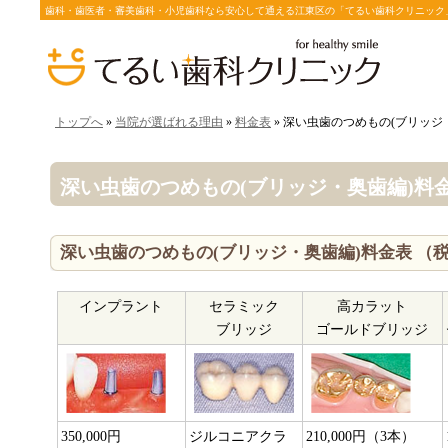
歯科・歯医者・審美歯科・小児歯科なら安心して通える江東区の「てるい歯科クリニック
トップへ
»
当院が選ばれる理由
»
料金表
» 深い虫歯のつめもの(ブリッジ
深い虫歯のつめもの(ブリッジ・奥歯編)料
深い虫歯のつめもの(ブリッジ・奥歯編)料金表 （
インプラント
セラミック
高カラット
ブリッジ
ゴールドブリッジ
350,000円
ジルコニアクラ
210,000円（3本）